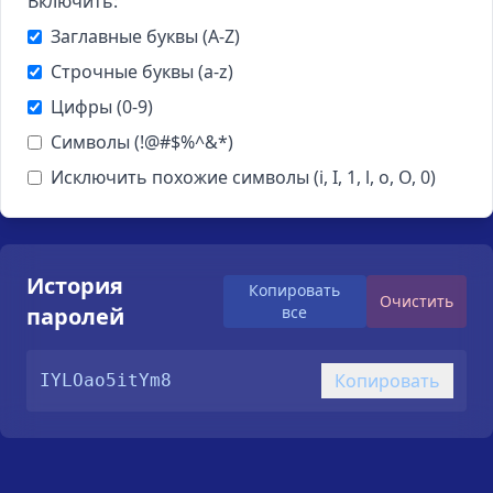
Включить:
Заглавные буквы (A-Z)
Строчные буквы (a-z)
Цифры (0-9)
Символы (!@#$%^&*)
Исключить похожие символы (i, I, 1, l, o, O, 0)
История
Копировать
Очистить
паролей
все
Копировать
IYLOao5itYm8